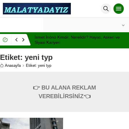
°C
MALATYA
PARÇALI BULUTLU
İsmet İnönü Kimdir, Nerelidir? Hayati, Askeri ve
Siyasi Kariyeri
Etiket:
yeni typ
Anasayfa
Etiket: yeni typ
👉 BU ALANA REKLAM
VEREBİLİRSİNİZ👈