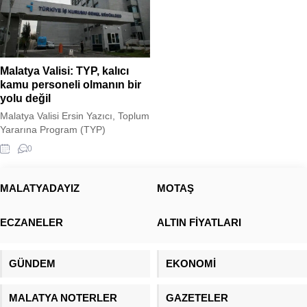
Malatya Valisi: TYP, kalıcı
kamu personeli olmanın bir
yolu değil
Malatya Valisi Ersin Yazıcı, Toplum
Yararına Program (TYP)
çerçevesinde istihdam edilen
0
personellerin sözleşmelerinin sona
ermesiyle ilgili açıklamalarda
bulundu. Vali Yazıcı, süreleri dolan
MALATYADAYIZ
MOTAŞ
personellerin İşkur hizmetlerinden
yararlandırılacağını ve işsizlik
ECZANELER
ALTIN FİYATLARI
ödeneği, mesleki eğitim kursları
veya özel yönlendirme gibi
imkanlardan faydalanabileceklerini
GÜNDEM
EKONOMİ
belirtti. Ayrıca, ihtiyaç duyulması
halinde TYP kontenjanı tahsis
edileceğini ve kamu
MALATYA NOTERLER
GAZETELER