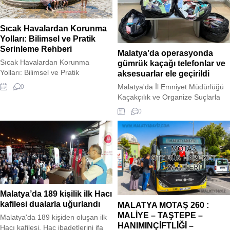
Sıcak Havalardan Korunma
Yolları: Bilimsel ve Pratik
Serinleme Rehberi
Malatya’da operasyonda
Sıcak Havalardan Korunma
gümrük kaçağı telefonlar ve
Yolları: Bilimsel ve Pratik
aksesuarlar ele geçirildi
Serinleme Rehberi Yaz aylarının
Malatya'da İl Emniyet Müdürlüğü
0
gelmesiyle birlikte yükselen
Kaçakçılık ve Organize Suçlarla
sıcaklık dalgaları, yalnızca günlük
Mücadele (KOM) Şube Müdürlüğü
0
yaşam kalitemizi düşürmekle
ekipleri tarafından yapılan
kalmıyor, aynı zamanda insan
operasyonda, 4 adet Apple logolu
biyolojisini de sınırlarına kadar
kablosuz kulaklık, 1150 adet Apple
zorluyor. Arama motorlarında
logolu cep telefonu kılıfı, 30 adet
sıkça aratılan “sıcak havalardan
Apple logolu şarj seti, 55 adet
korunma yolları” başlığı altında
Apple logolu şarj kablosu ve 4
sunulan klasik tavsiyelerin ötesine
adet cep telefonu ele geçirildi.
geçerek, bu kez konuyu hem
Olaylarda gözaltına...
Malatya’da 189 kişilik ilk Hacı
bilimsel...
kafilesi dualarla uğurlandı
MALATYA MOTAŞ 260 :
MALİYE – TAŞTEPE –
Malatya'da 189 kişiden oluşan ilk
HANIMINÇİFTLİĞİ –
Hacı kafilesi, Hac ibadetlerini ifa