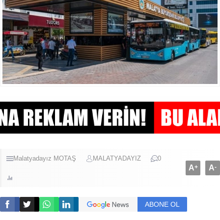
Malatyadayız
MOTAŞ
MALATYADAYIZ
0
A
+
A
-
ABONE OL