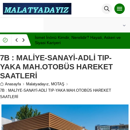
°C
MALATYA
PARÇALI BULUTLU
İsmet İnönü Kimdir, Nerelidir? Hayati, Askeri ve
Siyasi Kariyeri
7B : MALİYE-SANAYİ-ADLİ TIP-
YAKA MAH.OTOBÜS HAREKET
SAATLERİ
Anasayfa
Malatyadayız
,
MOTAŞ
7B : MALİYE-SANAYİ-ADLİ TIP-YAKA MAH.OTOBÜS HAREKET
SAATLERİ