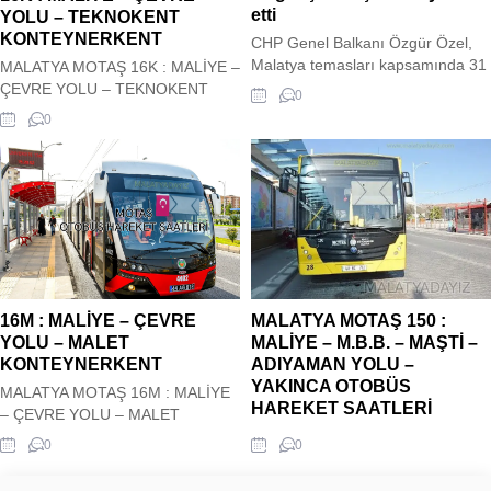
etti
YOLU – TEKNOKENT
KONTEYNERKENT
CHP Genel Balkanı Özgür Özel,
Malatya temasları kapsamında 31
MALATYA MOTAŞ 16K : MALİYE –
Mart yerel seçimlerini kazanan
ÇEVRE YOLU – TEKNOKENT
0
Doğanşehir Belediye Başkanı
KONTEYNERKENT OTOBÜS
0
Mehmet Bayram'a 'hayırlı olsun'
HAREKET SAATLERİ Malatya
ziyaretinde bulundu.
Motaş Şehir içi 16K : MALİYE –
ÇEVRE YOLU – TEKNOKENT
KONTEYNERKENT Otobüs Kalkış
saatleri siz değerli
ziyaretçilerimizin hizmetindedir.
Hareket saatleri güncel olup
sitemiz tarafından güncel olarak
çekilmektedir. 16K : MALİYE –
MALATYA MOTAŞ 150 :
16M : MALİYE – ÇEVRE
ÇEVRE YOLU...
MALİYE – M.B.B. – MAŞTİ –
YOLU – MALET
ADIYAMAN YOLU –
KONTEYNERKENT
YAKINCA OTOBÜS
MALATYA MOTAŞ 16M : MALİYE
HAREKET SAATLERİ
– ÇEVRE YOLU – MALET
MALATYA MOTAŞ 150 : MALİYE –
KONTEYNERKENT OTOBÜS
0
0
M.B.B. – MAŞTİ – ADIYAMAN
HAREKET SAATLERİ Malatya
YOLU – YAKINCA OTOBÜS
Motaş Şehir içi 16M : MALİYE –