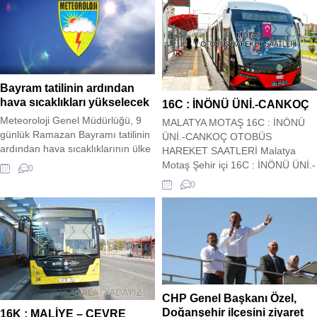
Bayram tatilinin ardından
hava sıcaklıkları yükselecek
16C : İNÖNÜ ÜNİ.-CANKOÇ
Meteoroloji Genel Müdürlüğü, 9
MALATYA MOTAŞ 16C : İNÖNÜ
günlük Ramazan Bayramı tatilinin
ÜNİ.-CANKOÇ OTOBÜS
ardından hava sıcaklıklarının ülke
HAREKET SAATLERİ Malatya
genelinde mevsim normallerinin 4
Motaş Şehir içi 16C : İNÖNÜ ÜNİ.-
0
ila 8 derece üzerine çıkacağını
CANKOÇ Otobüs Kalkış saatleri
0
duyurdu. Haftalık hava tahminine
siz değerli ziyaretçilerimizin
göre, hafta başında hava
hizmetindedir. Hareket saatleri
sıcaklıklarının yükselmeye devam
güncel olup sitemiz tarafından
edeceği ve ülke genelinde mevsim
güncel olarak çekilmektedir. 16C
normallerinin üzerine çıkacağı
: İNÖNÜ ÜNİ.-CANKOÇ OTOBÜS
tahmin ediliyor.
HAREKET SAATLERİ
CHP Genel Başkanı Özel,
Doğanşehir ilçesini ziyaret
16K : MALİYE – ÇEVRE