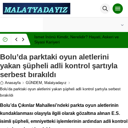
°C
MALATYA
AÇIK
İsmet İnönü Kimdir, Nerelidir? Hayati, Askeri ve
Siyasi Kariyeri
Bolu’da parktaki oyun aletlerini
yakan şüpheli adli kontrol şartıyla
serbest bırakıldı
Anasayfa
GÜNDEM
,
Malatyadayız
Bolu’da parktaki oyun aletlerini yakan şüpheli adli kontrol şartıyla serbest
bırakıldı
Bolu’da Çıkınlar Mahallesi’ndeki parkta oyun aletlerinin
kundaklanması olayıyla ilgili olarak gözaltına alınan E.S.
isimli şüpheli, emniyetteki işlemlerinin ardından adli kontrol