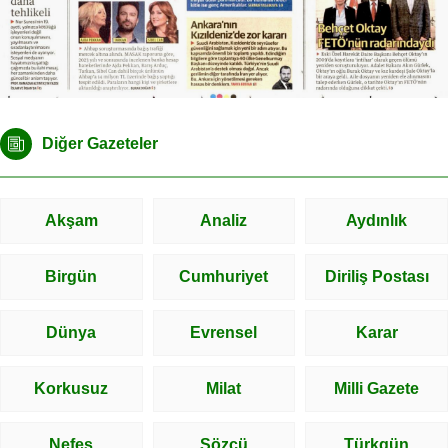
Diğer Gazeteler
Akşam
Analiz
Aydınlık
Birgün
Cumhuriyet
Diriliş Postası
Dünya
Evrensel
Karar
Korkusuz
Milat
Milli Gazete
Nefes
Sözcü
Türkgün