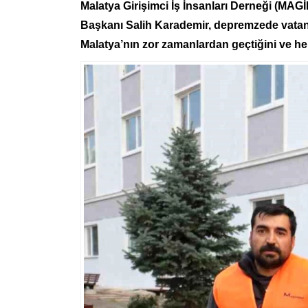
Malatya Girişimci İş İnsanları Derneği (MAG
Başkanı Salih Karademir, depremzede vatandaş
Malatya’nın zor zamanlardan geçtiğini ve he