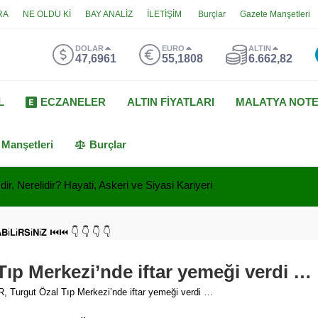
RA
NE OLDU Kİ
BAY ANALİZ
İLETİŞİM
Burçlar
Gazete Manşetleri
DOLAR
EURO
ALTIN
47,6961
55,1808
6.662,82
L
ECZANELER
ALTIN FİYATLARI
MALATYA NOT
 Manşetleri
Burçlar
ir, Nerelidir? Hayati, Askeri ve Siyasi Kariyeri
𝗔𝗕i𝗟i𝗥𝗦i𝗡i𝗭 ⏮⏮ 👇 👇 👇 👇
p Merkezi’nde iftar yemeği verdi …
Turgut Özal Tıp Merkezi’nde iftar yemeği verdi …