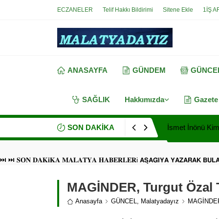
ECZANELER
Telif Hakkı Bildirimi
Sitene Ekle
1İŞ A
ANASAYFA
GÜNDEM
GÜNCE
SAĞLIK
Hakkımızda
Gazete
SON DAKİKA
İsmet İnönü Kimd
⏭ ⏭ 𝐒𝐎𝐍 𝐃𝐀𝐊𝐢𝐊𝐀 𝐌𝐀𝐋𝐀𝐓𝐘𝐀 𝐇𝐀𝐁𝐄𝐑𝐋𝐄𝐑i 𝗔𝗦̧𝗔𝗚̆𝗜𝗬𝗔 𝗬𝗔𝗭𝗔𝗥𝗔𝗞 𝗕𝗨
MAGİNDER, Turgut Özal Tı
Anasayfa
GÜNCEL
,
Malatyadayız
MAGİNDER, 