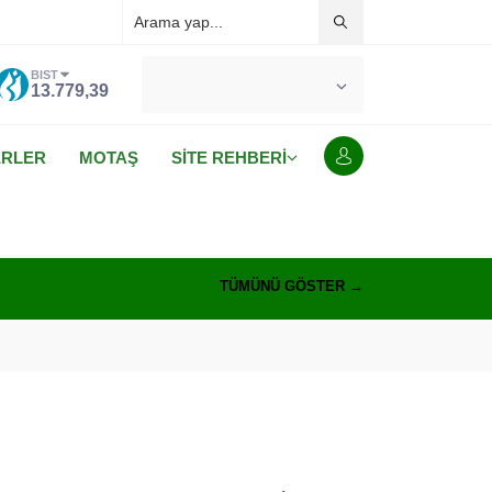
BIST
°C
MALATYA
13.779,39
AÇIK
ERLER
MOTAŞ
SİTE REHBERİ
TÜMÜNÜ GÖSTER →