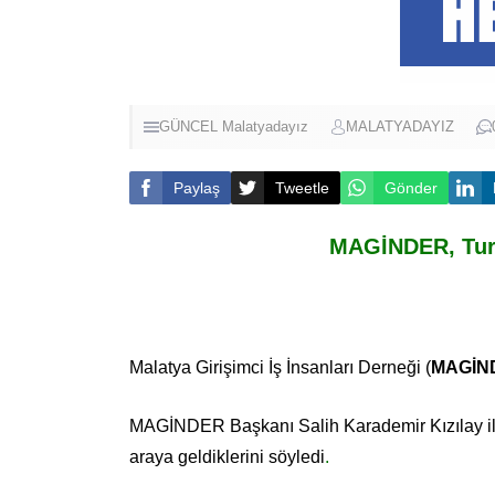
GÜNCEL
Malatyadayız
MALATYADAYIZ
Paylaş
Tweetle
Gönder
MAGİNDER, Turgu
Malatya Girişimci İş İnsanları Derneği (
MAGİN
MAGİNDER Başkanı Salih Karademir Kızılay ile b
araya geldiklerini söyledi
.