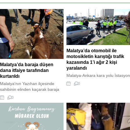
Malatya’da otomobil ile
motosikletin karıştığı trafik
kazasında 1’i ağır 2 kişi
Malatya’da baraja düşen
yaralandı
dana itfaiye tarafından
Malatya-Ankara kara yolu İstasyon
kurtarıldı
kavşağı mevkisinde meydana
Malatya'nın Yazıhan ilçesinde
0
gelen trafik kazasında, Honda
sahibinin elinden kaçarak baraja
marka otomobil ile plakasız
düşen bir dana, itfaiye ekipleri
0
motosiklet çarpıştı. Kazada
tarafından kurtarıldı. Hayvan
motosiklet sürücüsü ve araçta
yetiştiricisi tarafından fark edilen
yolcu olarak bulunan bir kişi
durum üzerine itfaiye ekipleri olay
yaralandı. Yaralılar, Malatya Eğitim
yerine sevk edildi. Yapılan
ve Araştırma Hastanesi'ne
çalışmalar sonucunda dana,
kaldırıldı. Yaralılardan birinin