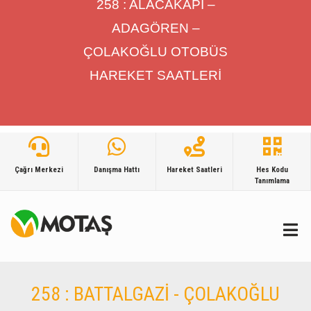
258 : ALACAKAPI –
ADAGÖREN –
ÇOLAKOĞLU OTOBÜS
HAREKET SAATLERİ