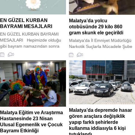
kıyıdan yaklaşık 200 metre açıkta
hayati tehlikesi bulunuyor. Kazayla
bulunan bir botla kurtarıldı.
ilgili inceleme başlatıldı.
Yetiştirici, hayvanını kurtaran
itfaiye ekiplerine teşekkür etti.
EN GÜZEL KURBAN
Malatya’da yolcu
BAYRAMI MESAJLARI
otobüsünde 29 kilo 860
gram skunk ele geçirildi
EN GÜZEL KURBAN BAYRAMI
MESAJLARI Hepimizde olduğu
Malatya'da İl Emniyet Müdürlüğü
gibi bayram namazından sonra
Narkotik Suçlarla Mücadele Şube
kahvaltıdan önce ya a sonrasında
Müdürlüğü ekipleri, Kale uygulama
0
0
telefonu ele alarak mesaj atmaya
noktasında durdurulan bir yolcu
başlar . Ya da hazır mesaj bulup bi
otobüsünde yapılan aramada 29
sefer de herkese atıp kurtulmak
kilo 860 gram skunk ele geçirdi.
ister. Sizler için bayram mesajı
Ele geçirilen uyuşturucu maddeye
paylaşımında bulunduk. Umarım
el konulurken, şüphelinin
beğenirsiniz. Bu bayramda
yakalanması için çalışmalar
yüzünüz de hep gülümseme,...
başlatıldı.
Malatya’da depremde hasar
Malatya Eğitim ve Araştırma
gören araçlara değişiklik
Hastanesinde 23 Nisan
yapıp farklı şehirlerde
Ulusal Egemenlik ve Çocuk
kullanma iddiasıyla 6 kişi
Bayramı Etkinliği
tutuklandı