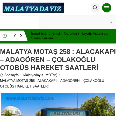
°C
MALATYA
PARÇALI BULUTLU
İsmet İnönü Kimdir, Nerelidir? Hayati, Askeri ve
Siyasi Kariyeri
MALATYA MOTAŞ 258 : ALACAKAPI
– ADAGÖREN – ÇOLAKOĞLU
OTOBÜS HAREKET SAATLERİ
Anasayfa
Malatyadayız
,
MOTAŞ
MALATYA MOTAŞ 258 : ALACAKAPI – ADAGÖREN – ÇOLAKOĞLU
OTOBÜS HAREKET SAATLERİ