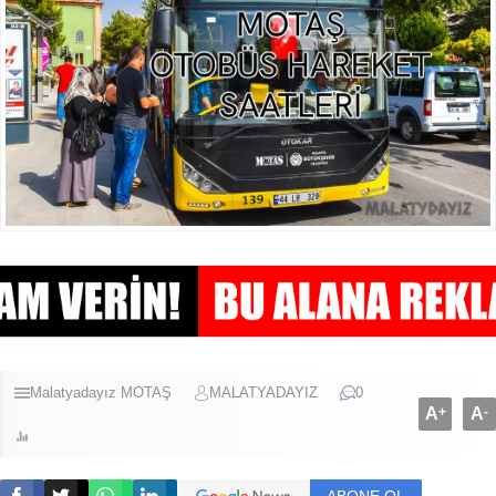
Malatyadayız
MOTAŞ
MALATYADAYIZ
0
A
+
A
-