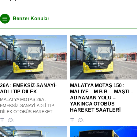
Benzer Konular
26A : EMEKSİZ-SANAYİ-
MALATYA MOTAŞ 150 :
ADLİ TIP-DİLEK
MALİYE – M.B.B. – MAŞTİ –
ADIYAMAN YOLU –
MALATYA MOTAŞ 26A :
YAKINCA OTOBÜS
EMEKSİZ-SANAYİ-ADLİ TIP-
HAREKET SAATLERİ
DİLEK OTOBÜS HAREKET
SAATLERİ Malatya Motaş Şehir içi
MALATYA MOTAŞ 150 : MALİYE –
0
0
26A : EMEKSİZ-SANAYİ-ADLİ TIP-
M.B.B. – MAŞTİ – ADIYAMAN
DİLEK Otobüs Kalkış saatleri siz
YOLU – YAKINCA OTOBÜS
değerli ziyaretçilerimizin
HAREKET SAATLERİ Malatya