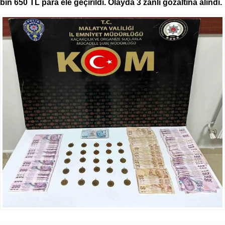
bin 650 TL para ele geçirildi. Olayda 3 zanlı gözaltına alındı.