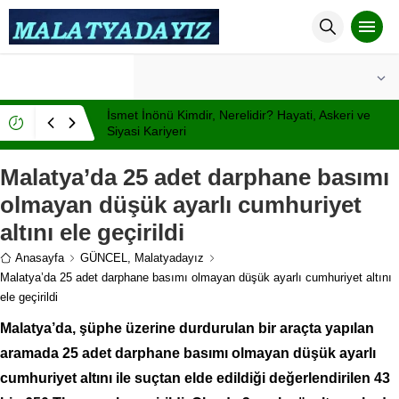
°C
MALATYA
AÇIK
İsmet İnönü Kimdir, Nerelidir? Hayati, Askeri ve
Siyasi Kariyeri
Malatya’da 25 adet darphane basımı
olmayan düşük ayarlı cumhuriyet
altını ele geçirildi
Anasayfa
GÜNCEL
,
Malatyadayız
Malatya’da 25 adet darphane basımı olmayan düşük ayarlı cumhuriyet altını
ele geçirildi
Malatya’da, şüphe üzerine durdurulan bir araçta yapılan
aramada 25 adet darphane basımı olmayan düşük ayarlı
cumhuriyet altını ile suçtan elde edildiği değerlendirilen 43