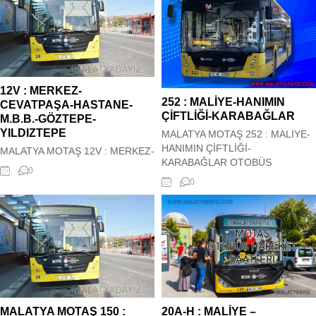
hizmetindedir. Hareket saatleri
Motaş Şehir içi 150 : MALİYE –
güncel olup sitemiz tarafından
M.B.B. – MAŞTİ – ADIYAMAN
güncel olarak çekilmektedir. 26A :
YOLU – YAKINCA Otobüs Kalkış
EMEKSİZ-SANAYİ-ADLİ TIP-
saatleri siz değerli
DİLEK OTOBÜS HAREKET
ziyaretçilerimizin hizmetindedir.
SAATLERİ
Hareket saatleri güncel olup
12V : MERKEZ-
sitemiz tarafından güncel olarak
252 : MALİYE-HANIMIN
CEVATPAŞA-HASTANE-
çekilmektedir. ...
ÇİFTLİĞİ-KARABAĞLAR
M.B.B.-GÖZTEPE-
YILDIZTEPE
MALATYA MOTAŞ 252 : MALİYE-
HANIMIN ÇİFTLİĞİ-
MALATYA MOTAŞ 12V : MERKEZ-
KARABAĞLAR OTOBÜS
CEVATPAŞA-HASTANE-M.B.B.-
0
HAREKET SAATLERİ Malatya
GÖZTEPE-YILDIZTEPE OTOBÜS
0
Motaş Şehir içi 252 : MALİYE-
HAREKET SAATLERİ Malatya
HANIMIN ÇİFTLİĞİ-
Motaş Şehir içi 12V : MERKEZ-
KARABAĞLAR Otobüs Kalkış
CEVATPAŞA-HASTANE-M.B.B.-
saatleri siz değerli
GÖZTEPE-YILDIZTEPE Otobüs
ziyaretçilerimizin hizmetindedir.
Kalkış saatleri siz değerli
Hareket saatleri güncel olup
ziyaretçilerimizin hizmetindedir.
sitemiz tarafından güncel olarak
Hareket saatleri güncel olup
çekilmektedir. 252 : MALİYE-
sitemiz tarafından güncel olarak
HANIMIN ÇİFTLİĞİ-
çekilmektedir. 12V : MERKEZ-
MALATYA MOTAŞ 150 :
20A-H : MALİYE –