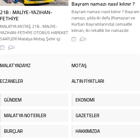
OTOBÜS HAREKET SAATLERİ
Bayram namazı nasıl kılınır ?
21B : MALİYE-YAZIHAN-
Bayram namazı nasıl kılınır ? Bayram
FETHİYE
namazı, yılda iki defa (Ramazan ve
Kurban Bayramlarında) cemaatle
MALATYA MOTAŞ 21B : MALİYE-
kılınan, iki rekatlık bir namazdır.
YAZIHAN-FETHİYE OTOBÜS HAREKET
Normal namazlardan farklı olarak her
SAATLERİ Malatya Motaş Şehir içi
0
rekatta üçer defa fazladan (zait)
21B : MALİYE-YAZIHAN-FETHİYE
0
takbir getirilir. İşte adım adım bayram
Otobüs Kalkış saatleri siz değerli
namazının kılınışı: Niyet ve Başlangıç
ziyaretçilerimizin hizmetindedir.
Niyet: Cemaat imamın arkasında saf
Hareket saatleri güncel olup sitemiz
MALATYADAYIZ
MOTAŞ
tutar ve kalben/dilen şöyle...
tarafından güncel olarak
çekilmektedir. 21B : MALİYE-
ECZANELER
ALTIN FİYATLARI
YAZIHAN-FETHİYE OTOBÜS HAREKET
SAATLERİ
GÜNDEM
EKONOMİ
MALATYA NOTERLER
GAZETELER
BURÇLAR
HAKKIMIZDA