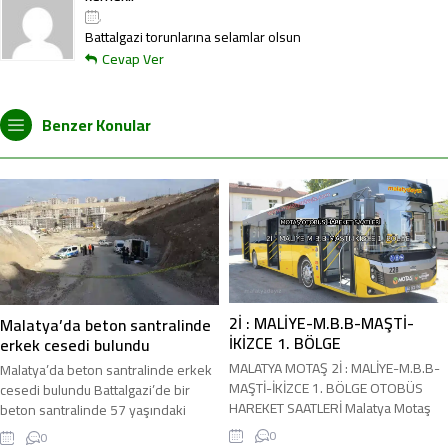
,
Battalgazi torunlarına selamlar olsun
Cevap Ver
Benzer Konular
2İ : MALİYE-M.B.B-MAŞTİ-
Malatya’da beton santralinde
İKİZCE 1. BÖLGE
erkek cesedi bulundu
MALATYA MOTAŞ 2İ : MALİYE-M.B.B-
Malatya’da beton santralinde erkek
MAŞTİ-İKİZCE 1. BÖLGE OTOBÜS
cesedi bulundu Battalgazi’de bir
HAREKET SAATLERİ Malatya Motaş
beton santralinde 57 yaşındaki
Şehir içi 1Ç MALATYA MOTAŞ 2İ :
bekçinin cesedi bulundu, soruşturma
0
0
MALİYE-M.B.B-MAŞTİ-İKİZCE 1.