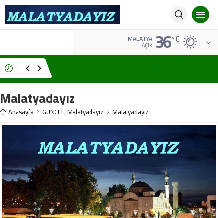
36
°C
ALTIN
MALATYA
6.659,09
AÇIK
Turgut Özal Kimdir, Nerelidir? Hayati, Siyasi Kariyeri
ve Türkiye’ye Etkileri
Malatyadayız
Anasayfa
GÜNCEL
,
Malatyadayız
Malatyadayız