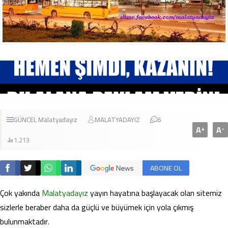
GÜNCEL
Malatyadayız
MALATYADAYIZ
6
A
A
+
-
1.213
ABONE OL
Çok yakında
Malatyadayız
yayın hayatına başlayacak olan sitemiz
sizlerle beraber daha da güçlü ve büyümek için yola çıkmış
bulunmaktadır.