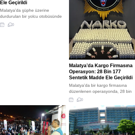
Ele Geçirildi
Malatya'da şüphe üzerine
durdurulan bir yolcu otobüsünde
yapılan aramada, bir bayan
0
yolcuya ait valiz içerisinde 12 kilo
408 gram esrar ele geçirildi.
Olayda gözaltına alınan E.K.
tutuklanarak cezaevine gönderildi.
Malatya’da Kargo Firmasına
Operasyon: 28 Bin 177
Sentetik Madde Ele Geçirildi
Malatya'da bir kargo firmasına
düzenlenen operasyonda, 28 bin
177 sentetik ecza ele geçirildi, 2
0
şüpheli gözaltına alındı. Narkotik
Suçlarla Mücadele Şubesi ekipleri,
kente kargo aracılığıyla
uyuşturucu getirileceği bilgisi
üzerine çalışma başlattı. Ekipler,
48 saatlik fiziki takip sonucu bir