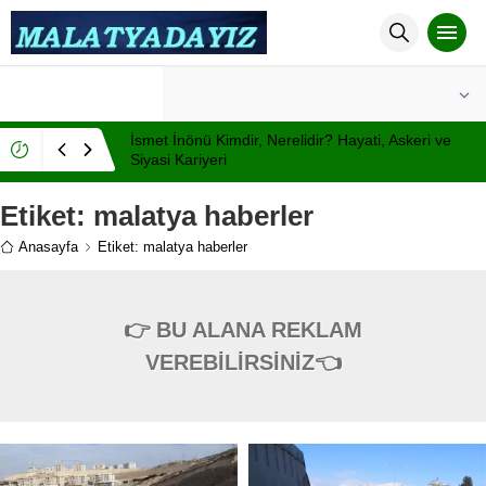
°C
MALATYA
AÇIK
İsmet İnönü Kimdir, Nerelidir? Hayati, Askeri ve
Siyasi Kariyeri
Etiket:
malatya haberler
Anasayfa
Etiket: malatya haberler
👉 BU ALANA REKLAM
VEREBİLİRSİNİZ👈