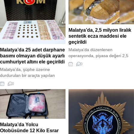
Kooperatifi tarafından üretimi
inceleme başlatıldı.
yapılan çilekler, şeffaf plastik
paketlerde 70 TL'den satışa
sunuluyor. Kooperatif üyeleri,
ürettikleri çileklerle ilçe ve aile
Malatya’da, 2,5 milyon liralık
ekonomisine destek sağlıyor.
sentetik ecza maddesi ele
geçirildi
Malatya'da düzenlenen
Malatya’da 25 adet darphane
operasyonda, piyasa değeri 2,5
basımı olmayan düşük ayarlı
milyon lira olan 28 bin 177 adet
cumhuriyet altını ele geçirildi
0
sentetik ecza maddesi ele
Malatya'da, şüphe üzerine
geçirildi. İl Emniyet Müdürlüğü
durdurulan bir araçta yapılan
Narkotik Suçlarla Mücadele Şube
aramada 25 adet darphane
0
Müdürlüğü ekipleri tarafından
basımı olmayan düşük ayarlı
gerçekleştirilen operasyonda 2
cumhuriyet altını ile suçtan elde
zanlı gözaltına alındı. Soruşturma
edildiği değerlendirilen 43 bin 650
devam ediyor.
TL para ele geçirildi. Olayda 3
zanlı gözaltına alındı.
Malatya’da Yolcu
Otobüsünde 12 Kilo Esrar