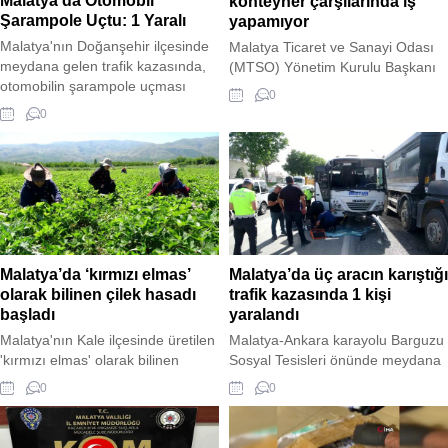
Malatya’da Otomobil
konteyner çarşılarında iş
Şarampole Uçtu: 1 Yaralı
yapamıyor
Malatya'nın Doğanşehir ilçesinde
Malatya Ticaret ve Sanayi Odası
meydana gelen trafik kazasında,
(MTSO) Yönetim Kurulu Başkanı
otomobilin şarampole uçması
Oğuzhan Ata Sadıkoğlu, yıkılan
0
sonucu 1 kişi yaralandı. Kazada
öğretmen evinin yerine kurulan
0
yaralanan sürücü, sağlık ekipleri
konteyner çarşıdaki işletmelerin iş
tarafından Doğanşehir Devlet
yapamadığını belirterek, birçok
Hastanesi'ne kaldırıldı. Kazayla
işletmenin ticaret yapamadığı için
ilgili soruşturma devam ediyor.
konteynerlerini teslim edip şehri
terk ettiğini söyledi. Depremler
sonrası istihdam kaybının
yaşandığı Malatya'da, kalıcı
deprem konutlarının
Malatya’da ‘kırmızı elmas’
Malatya’da üç aracın karıştığı
tamamlanmaması nedeniyle
olarak bilinen çilek hasadı
trafik kazasında 1 kişi
göçün sürdüğü ifade edildi.
başladı
yaralandı
Malatya'nın Kale ilçesinde üretilen
Malatya-Ankara karayolu Barguzu
'kırmızı elmas' olarak bilinen
Sosyal Tesisleri önünde meydana
çileklerin hasadı başladı.
gelen kazada, M.S. idaresindeki
0
0
Yediveren cinsi çilekler tarlada 50
servis aracı ile diğer araçlar
ila 70 liradan alıcı buluyor. 3K Kale
çarpıştı. Kazada H.İ. yaralandı ve
Kadın Girişimi Üretim ve İşletme
hastaneye kaldırıldı. Kazayla ilgili