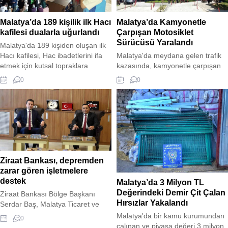
kargo şirketinde yaptığı aramada,
paket içerisine yerleştirilmiş 28 bin
Malatya’da 189 kişilik ilk Hacı
Malatya’da Kamyonetle
177 sentetik ecza...
kafilesi dualarla uğurlandı
Çarpışan Motosiklet
Sürücüsü Yaralandı
Malatya'da 189 kişiden oluşan ilk
Hacı kafilesi, Hac ibadetlerini ifa
Malatya'da meydana gelen trafik
etmek için kutsal topraklara
kazasında, kamyonetle çarpışan
dualarla uğurlandı. Malatya İl
motosikletin sürücüsü yaralandı.
0
0
Müftülüğü tarafından düzenlenen
Kazada yaralanan sürücü, sağlık
uğurlama programında konuşan İl
ekipleri tarafından Turgut Özal Tıp
Müftüsü Ramazan Dolu, hac
Merkezi'ne kaldırıldı. Kazayla ilgili
yolculuğunun önemini
inceleme başlatıldı.
vurgulayarak, hacıların
yakınlarından dua beklediğini
belirtti. İlk kafilenin ardından diğer
kafilelerin de kutsal topraklara
Ziraat Bankası, depremden
uğurlanacağı açıklandı.
zarar gören işletmelere
destek
Malatya’da 3 Milyon TL
Değerindeki Demir Çit Çalan
Ziraat Bankası Bölge Başkanı
Hırsızlar Yakalandı
Serdar Baş, Malatya Ticaret ve
Sanayi Odası (MTSO) Yönetim
Malatya'da bir kamu kurumundan
0
Kurulu Başkanı Oğuzhan Ata
çalınan ve piyasa değeri 3 milyon