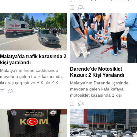
Sadıkoğlu ile bir araya gelerek,
TL'yi bulan 900 metre demir çit
0
depremden zarar gören
çalan 2 şüpheli, polis tarafından
işletmelerin finans ihtiyacına
yakalandı. Çalınan malzemenin bir
destek olunmasını istedi.
kısmı ele geçirilirken şüpheliler
Sadıkoğlu, Ziraat Bankası'nın
adliyeye sevk edildi.
düşük faizli ve uzun vadeli kredi
paketleriyle MTSO üyelerine
yardım etmesini talep etti.
Malatya’da trafik kazasında 2
kişi yaralandı
Darende’de Motosiklet
Malatya'nın İnönü caddesinde
Kazası: 2 Kişi Yaralandı
meydana gelen trafik kazasında,
iki araç çarpıştı ve H.K. ile Z.K.
Malatya'nın Darende ilçesinde
isimli kişiler yaralandı. Olay yerine
meydana gelen kafa kafaya
0
polis ve sağlık ekipleri sevk edildi
motosiklet kazasında 2 kişi
ve yaralılar hastaneye kaldırıldı.
yaralandı. Yaralılar ambulansla
0
Kazayla ilgili inceleme başlatıldı.
hastaneye kaldırıldı.