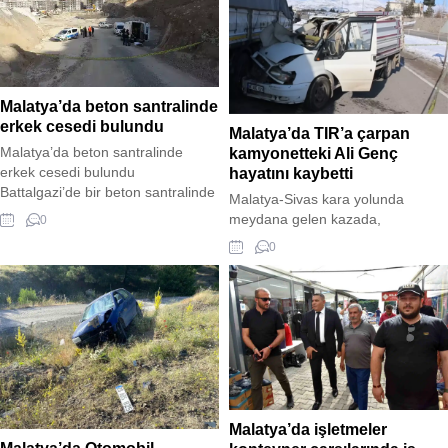
Malatya’da beton santralinde
erkek cesedi bulundu
Malatya’da TIR’a çarpan
Malatya’da beton santralinde
kamyonetteki Ali Genç
erkek cesedi bulundu
hayatını kaybetti
Battalgazi’de bir beton santralinde
Malatya-Sivas kara yolunda
57 yaşındaki bekçinin cesedi
meydana gelen kazada,
0
bulundu, soruşturma başlatıldı.
kontrolünü kaybeden kamyonet bir
0
Malatya‘nın Battalgazi ilçesinde
TIR'a çarptı. Kazada ağır
bulunan bir beton santralinde
yaralanan Ali Genç hastaneye
erkek cesedi bulundu. Olay, 07.30
kaldırıldı ancak hayatını kaybetti.
sıralarında Battalgazi ilçesi
Orduzu Mahallesi’nde meydana
geldi. Edinilen bilgilere göre, Yeni
Malatyaspor’un Orduzu
Pınarbaşı’ndaki kulüp binası arka
tarafından bulunan beton
Malatya’da işletmeler
santrali...