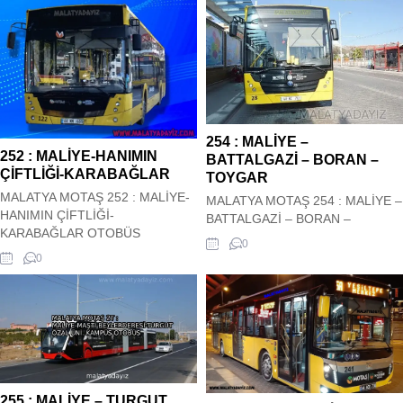
254 : MALİYE –
252 : MALİYE-HANIMIN
BATTALGAZİ – BORAN –
ÇİFTLİĞİ-KARABAĞLAR
TOYGAR
MALATYA MOTAŞ 252 : MALİYE-
MALATYA MOTAŞ 254 : MALİYE –
HANIMIN ÇİFTLİĞİ-
BATTALGAZİ – BORAN –
KARABAĞLAR OTOBÜS
TOYGAR OTOBÜS HAREKET
0
HAREKET SAATLERİ Malatya
SAATLERİ Malatya Motaş Şehir içi
0
Motaş Şehir içi 252 : MALİYE-
254 : MALİYE – BATTALGAZİ –
HANIMIN ÇİFTLİĞİ-
BORAN – TOYGAR Otobüs Kalkış
KARABAĞLAR Otobüs Kalkış
saatleri siz değerli
saatleri siz değerli
ziyaretçilerimizin hizmetindedir.
ziyaretçilerimizin hizmetindedir.
Hareket saatleri güncel olup
Hareket saatleri güncel olup
sitemiz tarafından güncel olarak
sitemiz tarafından güncel olarak
çekilmektedir. 254 : MALİYE –
çekilmektedir. 252 : MALİYE-
BATTALGAZİ –...
255 : MALİYE – TURGUT