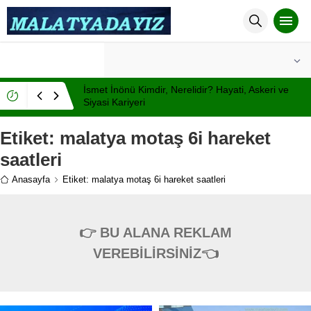
°C
MALATYA
AÇIK
İsmet İnönü Kimdir, Nerelidir? Hayati, Askeri ve
Siyasi Kariyeri
Etiket:
malatya motaş 6i hareket
saatleri
Anasayfa
Etiket: malatya motaş 6i hareket saatleri
👉 BU ALANA REKLAM
VEREBİLİRSİNİZ👈