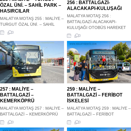
256 : BATTALGAZİ-
HANIMIN ÇİFTLİĞİ-
ÖZAL ÜNİ. – SAHİL PARK –
ALACAKAPI-KULUŞAĞI
KARABAĞLAR OTOBÜS
HASIRCILAR
HAREKET SAATLERİ
MALATYA MOTAŞ 256 :
MALATYA MOTAŞ 255 : MALİYE –
BATTALGAZİ-ALACAKAPI-
TURGUT ÖZAL ÜNİ. – SAHİL
KULUŞAĞI OTOBÜS HAREKET
PARK – HASIRCILAR OTOBÜS
0
SAATLERİ Malatya Motaş Şehir içi
0
HAREKET SAATLERİ Malatya
256 : BATTALGAZİ-ALACAKAPI-
Motaş Şehir içi 255 : MALİYE –
KULUŞAĞI Otobüs Kalkış saatleri
TURGUT ÖZAL ÜNİ. – SAHİL
siz değerli ziyaretçilerimizin
PARK – HASIRCILAR Otobüs
hizmetindedir. Hareket saatleri
Kalkış saatleri siz değerli
güncel olup sitemiz tarafından
ziyaretçilerimizin hizmetindedir.
güncel olarak çekilmektedir. 256 :
Hareket saatleri güncel olup
BATTALGAZİ-ALACAKAPI-
sitemiz tarafından güncel olarak
KULUŞAĞI OTOBÜS HAREKET
çekilmektedir. ...
SAATLERİ
257 : MALİYE –
259 : MALİYE –
BATTALGAZİ –
BATTALGAZİ – FERİBOT
KEMERKÖPRÜ
İSKELESİ
MALATYA MOTAŞ 257 : MALİYE –
MALATYA MOTAŞ 259 : MALİYE –
BATTALGAZİ – KEMERKÖPRÜ
BATTALGAZİ – FERİBOT
OTOBÜS HAREKET SAATLERİ
İSKELESİ OTOBÜS HAREKET
0
0
Malatya Motaş Şehir içi 257 :
SAATLERİ Malatya Motaş Şehir içi