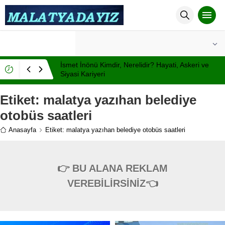
°C
MALATYA
AZ BULUTLU
İsmet İnönü Kimdir, Nerelidir? Hayati, Askeri ve
Siyasi Kariyeri
Etiket:
malatya yazıhan belediye
otobüs saatleri
Anasayfa
Etiket: malatya yazıhan belediye otobüs saatleri
👉 BU ALANA REKLAM
VEREBİLİRSİNİZ👈