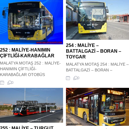
254 : MALİYE –
252 : MALİYE-HANIMIN
BATTALGAZİ – BORAN –
ÇİFTLİĞİ-KARABAĞLAR
TOYGAR
MALATYA MOTAŞ 252 : MALİYE-
MALATYA MOTAŞ 254 : MALİYE –
HANIMIN ÇİFTLİĞİ-
BATTALGAZİ – BORAN –
KARABAĞLAR OTOBÜS
TOYGAR OTOBÜS HAREKET
0
HAREKET SAATLERİ Malatya
SAATLERİ Malatya Motaş Şehir içi
0
Motaş Şehir içi 252 : MALİYE-
254 : MALİYE – BATTALGAZİ –
HANIMIN ÇİFTLİĞİ-
BORAN – TOYGAR Otobüs Kalkış
KARABAĞLAR Otobüs Kalkış
saatleri siz değerli
saatleri siz değerli
ziyaretçilerimizin hizmetindedir.
ziyaretçilerimizin hizmetindedir.
Hareket saatleri güncel olup
Hareket saatleri güncel olup
sitemiz tarafından güncel olarak
sitemiz tarafından güncel olarak
çekilmektedir. 254 : MALİYE –
çekilmektedir. 252 : MALİYE-
BATTALGAZİ –...
255 : MALİYE – TURGUT