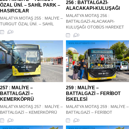
256 : BATTALGAZİ-
HANIMIN ÇİFTLİĞİ-
ÖZAL ÜNİ. – SAHİL PARK –
ALACAKAPI-KULUŞAĞI
KARABAĞLAR OTOBÜS
HASIRCILAR
HAREKET SAATLERİ
MALATYA MOTAŞ 256 :
MALATYA MOTAŞ 255 : MALİYE –
BATTALGAZİ-ALACAKAPI-
TURGUT ÖZAL ÜNİ. – SAHİL
KULUŞAĞI OTOBÜS HAREKET
PARK – HASIRCILAR OTOBÜS
0
SAATLERİ Malatya Motaş Şehir içi
0
HAREKET SAATLERİ Malatya
256 : BATTALGAZİ-ALACAKAPI-
Motaş Şehir içi 255 : MALİYE –
KULUŞAĞI Otobüs Kalkış saatleri
TURGUT ÖZAL ÜNİ. – SAHİL
siz değerli ziyaretçilerimizin
PARK – HASIRCILAR Otobüs
hizmetindedir. Hareket saatleri
Kalkış saatleri siz değerli
güncel olup sitemiz tarafından
ziyaretçilerimizin hizmetindedir.
güncel olarak çekilmektedir. 256 :
Hareket saatleri güncel olup
BATTALGAZİ-ALACAKAPI-
sitemiz tarafından güncel olarak
KULUŞAĞI OTOBÜS HAREKET
çekilmektedir. ...
SAATLERİ
257 : MALİYE –
259 : MALİYE –
BATTALGAZİ –
BATTALGAZİ – FERİBOT
KEMERKÖPRÜ
İSKELESİ
MALATYA MOTAŞ 257 : MALİYE –
MALATYA MOTAŞ 259 : MALİYE –
BATTALGAZİ – KEMERKÖPRÜ
BATTALGAZİ – FERİBOT
OTOBÜS HAREKET SAATLERİ
İSKELESİ OTOBÜS HAREKET
0
0
Malatya Motaş Şehir içi 257 :
SAATLERİ Malatya Motaş Şehir içi