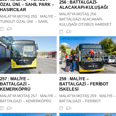
256 : BATTALGAZİ-
HANIMIN ÇİFTLİĞİ-
ÖZAL ÜNİ. – SAHİL PARK –
ALACAKAPI-KULUŞAĞI
KARABAĞLAR OTOBÜS
HASIRCILAR
HAREKET SAATLERİ
MALATYA MOTAŞ 256 :
MALATYA MOTAŞ 255 : MALİYE –
BATTALGAZİ-ALACAKAPI-
TURGUT ÖZAL ÜNİ. – SAHİL
KULUŞAĞI OTOBÜS HAREKET
PARK – HASIRCILAR OTOBÜS
0
SAATLERİ Malatya Motaş Şehir içi
0
HAREKET SAATLERİ Malatya
256 : BATTALGAZİ-ALACAKAPI-
Motaş Şehir içi 255 : MALİYE –
KULUŞAĞI Otobüs Kalkış saatleri
TURGUT ÖZAL ÜNİ. – SAHİL
siz değerli ziyaretçilerimizin
PARK – HASIRCILAR Otobüs
hizmetindedir. Hareket saatleri
Kalkış saatleri siz değerli
güncel olup sitemiz tarafından
ziyaretçilerimizin hizmetindedir.
güncel olarak çekilmektedir. 256 :
Hareket saatleri güncel olup
BATTALGAZİ-ALACAKAPI-
sitemiz tarafından güncel olarak
KULUŞAĞI OTOBÜS HAREKET
çekilmektedir. ...
SAATLERİ
257 : MALİYE –
259 : MALİYE –
BATTALGAZİ –
BATTALGAZİ – FERİBOT
KEMERKÖPRÜ
İSKELESİ
MALATYA MOTAŞ 257 : MALİYE –
MALATYA MOTAŞ 259 : MALİYE –
BATTALGAZİ – KEMERKÖPRÜ
BATTALGAZİ – FERİBOT
OTOBÜS HAREKET SAATLERİ
İSKELESİ OTOBÜS HAREKET
0
0
Malatya Motaş Şehir içi 257 :
SAATLERİ Malatya Motaş Şehir içi