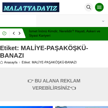
°C
MALATYA
AÇIK
İsmet İnönü Kimdir, Nerelidir? Hayati, Askeri ve
Siyasi Kariyeri
Etiket:
MALİYE-PAŞAKÖŞKÜ-
BANAZI
Anasayfa
Etiket: MALİYE-PAŞAKÖŞKÜ-BANAZI
👉 BU ALANA REKLAM
VEREBİLİRSİNİZ👈