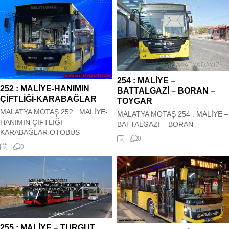
254 : MALİYE –
252 : MALİYE-HANIMIN
BATTALGAZİ – BORAN –
ÇİFTLİĞİ-KARABAĞLAR
TOYGAR
MALATYA MOTAŞ 252 : MALİYE-
MALATYA MOTAŞ 254 : MALİYE –
HANIMIN ÇİFTLİĞİ-
BATTALGAZİ – BORAN –
KARABAĞLAR OTOBÜS
TOYGAR OTOBÜS HAREKET
0
HAREKET SAATLERİ Malatya
SAATLERİ Malatya Motaş Şehir içi
0
Motaş Şehir içi 252 : MALİYE-
254 : MALİYE – BATTALGAZİ –
HANIMIN ÇİFTLİĞİ-
BORAN – TOYGAR Otobüs Kalkış
KARABAĞLAR Otobüs Kalkış
saatleri siz değerli
saatleri siz değerli
ziyaretçilerimizin hizmetindedir.
ziyaretçilerimizin hizmetindedir.
Hareket saatleri güncel olup
Hareket saatleri güncel olup
sitemiz tarafından güncel olarak
sitemiz tarafından güncel olarak
çekilmektedir. 254 : MALİYE –
çekilmektedir. 252 : MALİYE-
BATTALGAZİ –...
255 : MALİYE – TURGUT