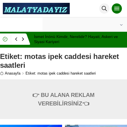
°C
MALATYA
AÇIK
İsmet İnönü Kimdir, Nerelidir? Hayati, Askeri ve
Siyasi Kariyeri
Etiket:
motas ipek caddesi hareket
saatleri
Anasayfa
Etiket: motas ipek caddesi hareket saatleri
👉 BU ALANA REKLAM
VEREBİLİRSİNİZ👈