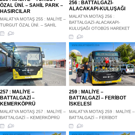
256 : BATTALGAZİ-
HANIMIN ÇİFTLİĞİ-
ÖZAL ÜNİ. – SAHİL PARK –
ALACAKAPI-KULUŞAĞI
KARABAĞLAR OTOBÜS
HASIRCILAR
HAREKET SAATLERİ
MALATYA MOTAŞ 256 :
MALATYA MOTAŞ 255 : MALİYE –
BATTALGAZİ-ALACAKAPI-
TURGUT ÖZAL ÜNİ. – SAHİL
KULUŞAĞI OTOBÜS HAREKET
PARK – HASIRCILAR OTOBÜS
0
SAATLERİ Malatya Motaş Şehir içi
0
HAREKET SAATLERİ Malatya
256 : BATTALGAZİ-ALACAKAPI-
Motaş Şehir içi 255 : MALİYE –
KULUŞAĞI Otobüs Kalkış saatleri
TURGUT ÖZAL ÜNİ. – SAHİL
siz değerli ziyaretçilerimizin
PARK – HASIRCILAR Otobüs
hizmetindedir. Hareket saatleri
Kalkış saatleri siz değerli
güncel olup sitemiz tarafından
ziyaretçilerimizin hizmetindedir.
güncel olarak çekilmektedir. 256 :
Hareket saatleri güncel olup
BATTALGAZİ-ALACAKAPI-
sitemiz tarafından güncel olarak
KULUŞAĞI OTOBÜS HAREKET
çekilmektedir. ...
SAATLERİ
257 : MALİYE –
259 : MALİYE –
BATTALGAZİ –
BATTALGAZİ – FERİBOT
KEMERKÖPRÜ
İSKELESİ
MALATYA MOTAŞ 257 : MALİYE –
MALATYA MOTAŞ 259 : MALİYE –
BATTALGAZİ – KEMERKÖPRÜ
BATTALGAZİ – FERİBOT
OTOBÜS HAREKET SAATLERİ
İSKELESİ OTOBÜS HAREKET
0
0
Malatya Motaş Şehir içi 257 :
SAATLERİ Malatya Motaş Şehir içi