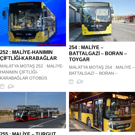
254 : MALİYE –
252 : MALİYE-HANIMIN
BATTALGAZİ – BORAN –
ÇİFTLİĞİ-KARABAĞLAR
TOYGAR
MALATYA MOTAŞ 252 : MALİYE-
MALATYA MOTAŞ 254 : MALİYE –
HANIMIN ÇİFTLİĞİ-
BATTALGAZİ – BORAN –
KARABAĞLAR OTOBÜS
TOYGAR OTOBÜS HAREKET
0
HAREKET SAATLERİ Malatya
SAATLERİ Malatya Motaş Şehir içi
0
Motaş Şehir içi 252 : MALİYE-
254 : MALİYE – BATTALGAZİ –
HANIMIN ÇİFTLİĞİ-
BORAN – TOYGAR Otobüs Kalkış
KARABAĞLAR Otobüs Kalkış
saatleri siz değerli
saatleri siz değerli
ziyaretçilerimizin hizmetindedir.
ziyaretçilerimizin hizmetindedir.
Hareket saatleri güncel olup
Hareket saatleri güncel olup
sitemiz tarafından güncel olarak
sitemiz tarafından güncel olarak
çekilmektedir. 254 : MALİYE –
çekilmektedir. 252 : MALİYE-
BATTALGAZİ –...
255 : MALİYE – TURGUT