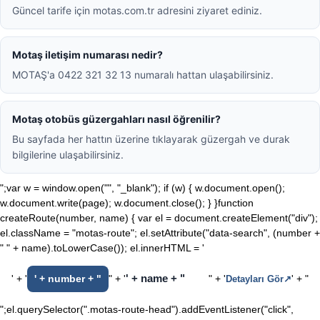
Güncel tarife için motas.com.tr adresini ziyaret ediniz.
Motaş iletişim numarası nedir?
MOTAŞ'a 0422 321 32 13 numaralı hattan ulaşabilirsiniz.
Motaş otobüs güzergahları nasıl öğrenilir?
Bu sayfada her hattın üzerine tıklayarak güzergah ve durak
bilgilerine ulaşabilirsiniz.
";var w = window.open("", "_blank"); if (w) { w.document.open();
w.document.write(page); w.document.close(); } }function
createRoute(number, name) { var el = document.createElement("div");
el.className = "motas-route"; el.setAttribute("data-search", (number +
" " + name).toLowerCase()); el.innerHTML = '
' + name + "
' + '
' + number + "
" + '
" + '
' + "
Detayları Gör
↗
";el.querySelector(".motas-route-head").addEventListener("click",