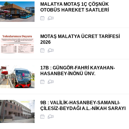
MALATYA MOTAŞ 1Ç ÇÖŞNÜK
OTOBÜS HAREKET SAATLERİ
0
MOTAŞ MALATYA ÜCRET TARİFESİ
2026
0
17B : GÜNGÖR-FAHRİ KAYAHAN-
HASANBEY-İNÖNÜ ÜNV.
0
9B : VALİLİK-HASANBEY-SAMANLI-
ÇİLESİZ-BEYDAĞI A.L.-NİKAH SARAYI
0