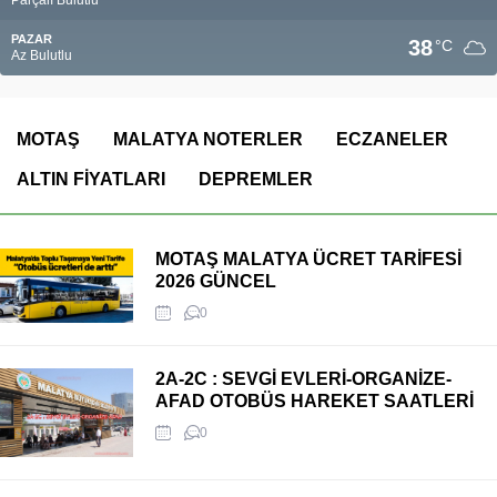
PAZAR
38
°C
Az Bulutlu
MOTAŞ
MALATYA NOTERLER
ECZANELER
ALTIN FİYATLARI
DEPREMLER
MOTAŞ MALATYA ÜCRET TARİFESİ
2026 GÜNCEL
0
2A-2C : SEVGİ EVLERİ-ORGANİZE-
AFAD OTOBÜS HAREKET SAATLERİ
0