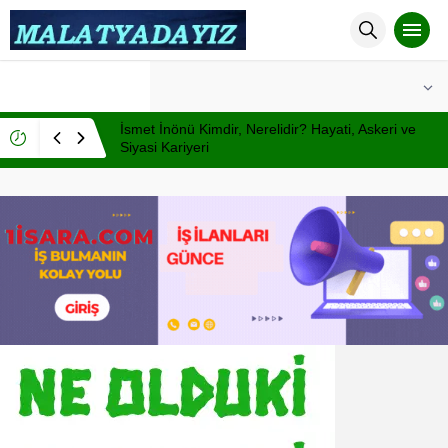
°C
MALATYA
AÇIK
İsmet İnönü Kimdir, Nerelidir? Hayati, Askeri ve
Siyasi Kariyeri