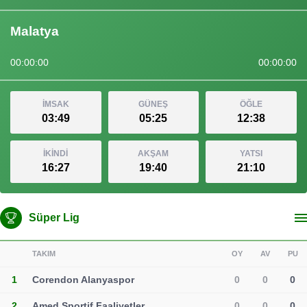
Malatya
00:00:00
00:00:00
İMSAK
GÜNEŞ
ÖĞLE
03:49
05:25
12:38
İKİNDİ
AKŞAM
YATSI
16:27
19:40
21:10
Süper Lig
TAKIM
OY
AV
PU
1
Corendon Alanyaspor
0
0
0
2
Amed Sportif Faaliyetler
0
0
0