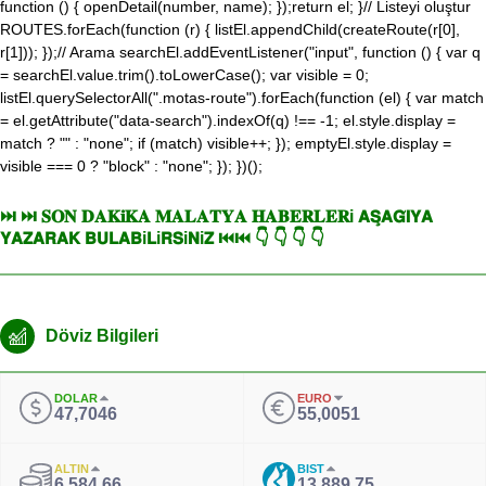
function () { openDetail(number, name); });return el; }// Listeyi oluştur
ROUTES.forEach(function (r) { listEl.appendChild(createRoute(r[0],
r[1])); });// Arama searchEl.addEventListener("input", function () { var q
= searchEl.value.trim().toLowerCase(); var visible = 0;
listEl.querySelectorAll(".motas-route").forEach(function (el) { var match
= el.getAttribute("data-search").indexOf(q) !== -1; el.style.display =
match ? "" : "none"; if (match) visible++; }); emptyEl.style.display =
visible === 0 ? "block" : "none"; }); })();
⏭ ⏭ 𝐒𝐎𝐍 𝐃𝐀𝐊𝐢𝐊𝐀 𝐌𝐀𝐋𝐀𝐓𝐘𝐀 𝐇𝐀𝐁𝐄𝐑𝐋𝐄𝐑i 𝗔𝗦̧𝗔𝗚̆𝗜𝗬𝗔
𝗬𝗔𝗭𝗔𝗥𝗔𝗞 𝗕𝗨𝗟𝗔𝗕i𝗟i𝗥𝗦i𝗡i𝗭 ⏮⏮ 👇 👇 👇 👇
Döviz Bilgileri
DOLAR
EURO
47,7046
55,0051
ALTIN
BIST
6.584,66
13.889,75