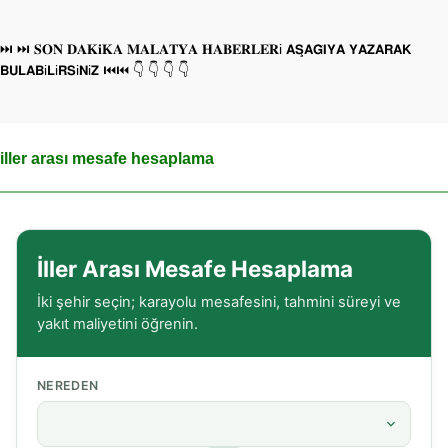
⏭ ⏭ 𝐒𝐎𝐍 𝐃𝐀𝐊𝐢𝐊𝐀 𝐌𝐀𝐋𝐀𝐓𝐘𝐀 𝐇𝐀𝐁𝐄𝐑𝐋𝐄𝐑i 𝗔𝗦̧𝗔𝗚̆𝗜𝗬𝗔 𝗬𝗔𝗭𝗔𝗥𝗔𝗞
𝗕𝗨𝗟𝗔𝗕i𝗟i𝗥𝗦i𝗡i𝗭 ⏮⏮ 👇 👇 👇 👇
iller arası mesafe hesaplama
İller Arası Mesafe Hesaplama
İki şehir seçin; karayolu mesafesini, tahmini süreyi ve
yakıt maliyetini öğrenin.
NEREDEN