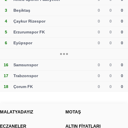
3
Beşiktaş
0
0
0
4
Çaykur Rizespor
0
0
0
5
Erzurumspor FK
0
0
0
6
Eyüpspor
0
0
0
16
Samsunspor
0
0
0
17
Trabzonspor
0
0
0
18
Çorum FK
0
0
0
MALATYADAYIZ
MOTAŞ
ECZANELER
ALTIN FİYATLARI