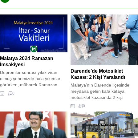
Malatya 2024 Ramazan
İmsakiyesi
Darende’de Motosiklet
Depremler sonrası yıkık viran
Kazası: 2 Kişi Yaralandı
olmuş şehrimizde hala yıkımları
görürken, mübarek Ramazan
Malatya'nın Darende ilçesinde
ayına kavuşmuş bulunuyoruz.
meydana gelen kafa kafaya
0
Umarım bu mübarek ayda sağlık
motosiklet kazasında 2 kişi
,huzur ve maneviyatı yüksek bir
yaralandı. Yaralılar ambulansla
0
ramazan geçiririz. Hayırlı
hastaneye kaldırıldı.
ramazanlar... “Allah’ım Senin rızân
için oruç tuttum. Sana inandım.
Sana güvendim. Senin rızkınla
orucumu açıyorum.” Ebû