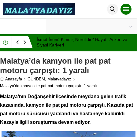
°C
MALATYA
AÇIK
İsmet İnönü Kimdir, Nerelidir? Hayati, Askeri ve
Siyasi Kariyeri
Malatya’da kamyon ile pat pat
motoru çarpıştı: 1 yaralı
Anasayfa
GÜNDEM
,
Malatyadayız
Malatya’da kamyon ile pat pat motoru çarpıştı: 1 yaralı
Malatya’nın Doğanşehir ilçesinde meydana gelen trafik
kazasında, kamyon ile pat pat motoru çarpıştı. Kazada pat
pat motoru sürücüsü yaralandı ve hastaneye kaldırıldı.
Kazayla ilgili soruşturma devam ediyor.