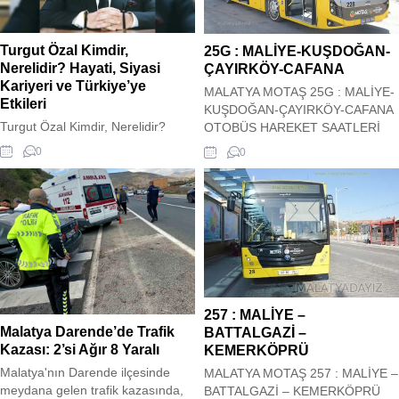
Dâvud Savm, 22
2024 Ramazan ayı 11 Mart
Pazartesi günü başlıyor ve...
Turgut Özal Kimdir,
25G : MALİYE-KUŞDOĞAN-
Nerelidir? Hayati, Siyasi
ÇAYIRKÖY-CAFANA
Kariyeri ve Türkiye’ye
MALATYA MOTAŞ 25G : MALİYE-
Etkileri
KUŞDOĞAN-ÇAYIRKÖY-CAFANA
Turgut Özal Kimdir, Nerelidir?
OTOBÜS HAREKET SAATLERİ
Hayati, Siyasi Kariyeri ve
Malatya Motaş Şehir içi 25G :
0
0
Türkiye’ye Etkileri Türkiye
MALİYE-KUŞDOĞAN-ÇAYIRKÖY-
Cumhuriyeti’nin siyasi ve
CAFANA Otobüs Kalkış saatleri siz
ekonomik tarihine adını altın
değerli ziyaretçilerimizin
harflerle yazdıran, ülkenin
hizmetindedir. Hareket saatleri
çehresini değiştiren liderlerden biri
güncel olup sitemiz tarafından
olan Turgut Özal, Türk siyasetinin
güncel olarak çekilmektedir. 25G
en önemli figürlerinden biridir.
: MALİYE-KUŞDOĞAN-
Uyguladığı köklü ekonomik
ÇAYIRKÖY-CAFANA OTOBÜS
reformlar, vizyoner bakış açısı ve
HAREKET SAATLERİ
257 : MALİYE –
ezber bozan yönetim tarzı ile
Malatya Darende’de Trafik
BATTALGAZİ –
Türkiye’yi 20. yüzyılın...
Kazası: 2’si Ağır 8 Yaralı
KEMERKÖPRÜ
Malatya'nın Darende ilçesinde
MALATYA MOTAŞ 257 : MALİYE –
meydana gelen trafik kazasında,
BATTALGAZİ – KEMERKÖPRÜ