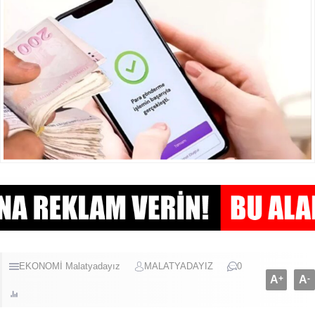
EKONOMİ
Malatyadayız
MALATYADAYIZ
0
A
+
A
-