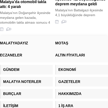
Malatya’da otomobil takla
deprem meydana geldi
attı: 4 yaralı
Malatya’nın Battalgazi ilçesinde
Malatya'nın Doğanşehir ilçesinde
4,1 büyüklüğünde deprem
meydana gelen kazada,
meydana geldi.
0
otomobilin takla atması sonucu 4
kişi yaralandı. Otomobil
0
sürücüsünün direksiyon
hakimiyetini kaybetmesi sonucu
kontrolden çıkan araç, şarampole
MALATYADAYIZ
MOTAŞ
devrildi. Yaralılar, sağlık ekipleri
tarafından yapılan ilk müdahalenin
ECZANELER
ALTIN FİYATLARI
ardından hastaneye kaldırıldı.
Kazayla ilgili soruşturma devam
ediyor.
GÜNDEM
EKONOMİ
MALATYA NOTERLER
GAZETELER
BURÇLAR
HAKKIMIZDA
İLETİŞİM
1 İŞ ARA