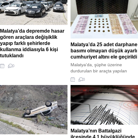
neden ve sonuçlarının
araştırılması talep edildi.
Malatya’da depremde hasar
gören araçlara değişiklik
yapıp farklı şehirlerde
Malatya’da 25 adet darphane
kullanma iddiasıyla 6 kişi
basımı olmayan düşük ayarlı
tutuklandı
cumhuriyet altını ele geçirildi
Malatya'da 6 Şubat depremlerinde
Malatya'da, şüphe üzerine
0
ağır hasar alan araçların motor ve
durdurulan bir araçta yapılan
şase numaralarını değiştirerek
aramada 25 adet darphane
0
farklı şehirlerde kullanıldığı
basımı olmayan düşük ayarlı
iddiasıyla gözaltına alınan 12
cumhuriyet altını ile suçtan elde
şüpheliden 6'sı tutuklandı.
edildiği değerlendirilen 43 bin 650
Operasyonda, 267 araçtan 47'sine
TL para ele geçirildi. Olayda 3
değişiklik yapıldığı tespit edilmişti.
zanlı gözaltına alındı.
Malatya’nın Battalgazi
ilçesinde 4,1 büyüklüğünde