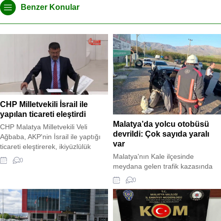
Benzer Konular
CHP Milletvekili İsrail ile
yapılan ticareti eleştirdi
Malatya’da yolcu otobüsü
CHP Malatya Milletvekili Veli
devrildi: Çok sayıda yaralı
Ağbaba, AKP'nin İsrail ile yaptığı
var
ticareti eleştirerek, ikiyüzlülük
olduğunu belirtti. AKP Grup
Malatya'nın Kale ilçesinde
0
Başkanvekili Özlem Zengin ise
meydana gelen trafik kazasında
Ağbaba'ya yanıt vererek, İsrail'in
bir yolcu otobüsü devrildi. İlk
0
çocukları öldürdüğünü ancak
belirlemelere göre, kazada çok
CHP'nin İsrail'e değil AKP'ye
sayıda yaralı olduğu bildirildi. Olay
kızdığını söyledi. CHP'nin grup
yerine sağlık ve kurtarma ekipleri
önerisiyle İsrail ile yapılan ticaretin
sevk edildi.